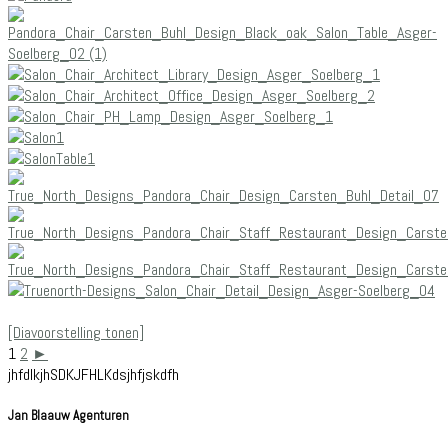
[Diavoorstelling tonen]
1
2
►
jhfdlkjhSDKJFHLKdsjhfjskdfh
Jan Blaauw Agenturen