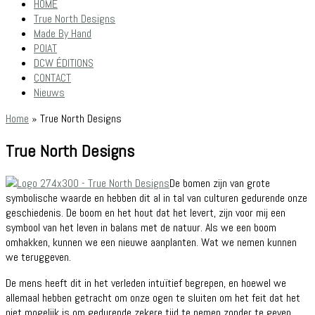
HOME
True North Designs
Made By Hand
POIAT
DCW ÉDITIONS
CONTACT
Nieuws
Home
»
True North Designs
True North Designs
De bomen zijn van grote
symbolische waarde en hebben dit al in tal van culturen gedurende onze
geschiedenis. De boom en het hout dat het levert, zijn voor mij een
symbool van het leven in balans met de natuur. Als we een boom
omhakken, kunnen we een nieuwe aanplanten. Wat we nemen kunnen
we teruggeven.
De mens heeft dit in het verleden intuïtief begrepen, en hoewel we
allemaal hebben getracht om onze ogen te sluiten om het feit dat het
niet mogelijk is om gedurende zekere tijd te nemen zonder te geven,